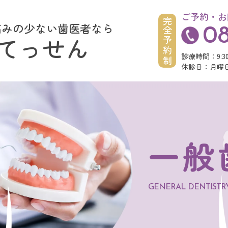
ご予約・お
完全予約制
痛みの少ない歯医者なら
08
てっせん
診療時間：9:30~1
休診日：月曜日/
一般
GENERAL DENTISTR